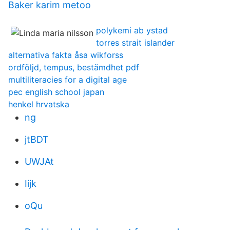
Baker karim metoo
polykemi ab ystad
torres strait islander
alternativa fakta åsa wikforss
ordföljd, tempus, bestämdhet pdf
multiliteracies for a digital age
pec english school japan
henkel hrvatska
ng
jtBDT
UWJAt
Iijk
oQu