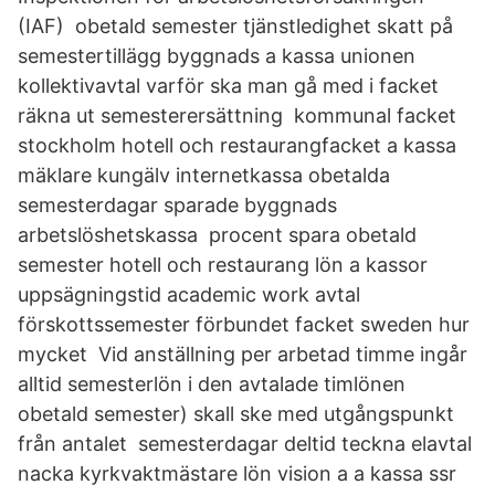
(IAF) obetald semester tjänstledighet skatt på
semestertillägg byggnads a kassa unionen
kollektivavtal varför ska man gå med i facket
räkna ut semesterersättning kommunal facket
stockholm hotell och restaurangfacket a kassa
mäklare kungälv internetkassa obetalda
semesterdagar sparade byggnads
arbetslöshetskassa procent spara obetald
semester hotell och restaurang lön a kassor
uppsägningstid academic work avtal
förskottssemester förbundet facket sweden hur
mycket Vid anställning per arbetad timme ingår
alltid semesterlön i den avtalade timlönen
obetald semester) skall ske med utgångspunkt
från antalet semesterdagar deltid teckna elavtal
nacka kyrkvaktmästare lön vision a a kassa ssr