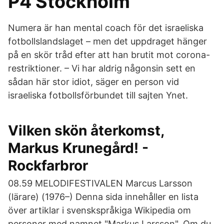
P4 Stockholm
Numera är han mental coach för det israeliska
fotbollslandslaget – men det uppdraget hänger
på en skör tråd efter att han brutit mot corona-
restriktioner. – Vi har aldrig någonsin sett en
sådan här stor idiot, säger en person vid
israeliska fotbollsförbundet till sajten Ynet.
Vilken skön återkomst,
Markus Krunegård! -
Rockfarbror
08.59 MELODIFESTIVALEN Marcus Larsson
(lärare) (1976–) Denna sida innehåller en lista
över artiklar i svenskspråkiga Wikipedia om
personer med namnet "Markus Larsson". Om du