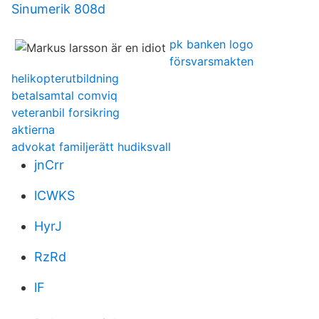
Sinumerik 808d
pk banken logo
försvarsmakten
helikopterutbildning
betalsamtal comviq
veteranbil forsikring
aktierna
advokat familjerätt hudiksvall
jnCrr
lCWKS
HyrJ
RzRd
lF